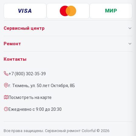
VISA
МИР
Сервисный центр
О нашем сервисе
Ремонт
Гарантия
Ноутбуков
Контакты
Прайс-лист
Видеокарт
+7 (800) 302-35-39
Срочный ремонт
г. Тюмень, ул. 50 лет Октября, 8Б
Доставка и способы оплаты
Посмотреть на карте
Диагностика
Ежедневно с 9:00 до 20:30
Контакты
Все права защищены. Сервисный ремонт Colorful © 2026