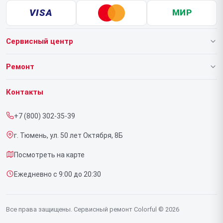
VISA
МИР
Сервисный центр
О нашем сервисе
Ремонт
Гарантия
Ноутбуков
Контакты
Прайс-лист
Видеокарт
+7 (800) 302-35-39
Срочный ремонт
г. Тюмень, ул. 50 лет Октября, 8Б
Доставка и способы оплаты
Посмотреть на карте
Диагностика
Ежедневно с 9:00 до 20:30
Контакты
Все права защищены. Сервисный ремонт Colorful © 2026