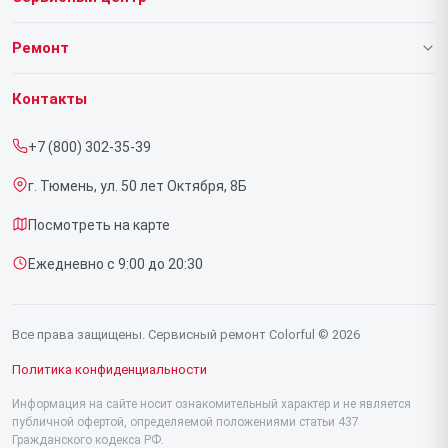
О нашем сервисе
Ремонт
Гарантия
Ноутбуков
Контакты
Прайс-лист
Видеокарт
+7 (800) 302-35-39
Срочный ремонт
г. Тюмень, ул. 50 лет Октября, 8Б
Доставка и способы оплаты
Посмотреть на карте
Диагностика
Ежедневно с 9:00 до 20:30
Контакты
Все права защищены. Сервисный ремонт Colorful © 2026
Политика конфиденциальности
Информация на сайте носит ознакомительный характер и не является
публичной офертой, определяемой положениями статьи 437
Гражданского кодекса РФ.