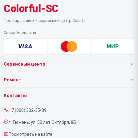
Colorful-SC
Постгарантийный сервисный центр Colorful
Способы оплаты
VISA
МИР
Сервисный центр
О нашем сервисе
Ремонт
Гарантия
Ноутбуков
Контакты
Прайс-лист
Видеокарт
+7 (800) 302-35-39
Срочный ремонт
г. Тюмень, ул. 50 лет Октября, 8Б
Доставка и способы оплаты
Посмотреть на карте
Диагностика