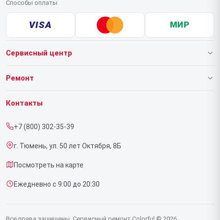
Способы оплаты
VISA
МИР
Сервисный центр
О нашем сервисе
Ремонт
Гарантия
Ноутбуков
Контакты
Прайс-лист
Видеокарт
+7 (800) 302-35-39
Срочный ремонт
г. Тюмень, ул. 50 лет Октября, 8Б
Доставка и способы оплаты
Посмотреть на карте
Диагностика
Ежедневно с 9:00 до 20:30
Контакты
Все права защищены. Сервисный ремонт Colorful © 2026