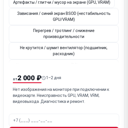
Артефакты / глитчи / мусор на экране (GPU, VRAM)
Зависания / синий экран BSOD (нестабильность
GPU/VRAM)
Перегрев / тротлинг / снижение
производительности
Не крутится / шумит вентилятор (подшипник,
расходник)
Не определяется в системе (PCIe-слот, контакты,
BIOS)
2 000 ₽
1–2 дня
от
Не работает видеовыход HDMI / DisplayPort (один из
портов)
Нет изображения на мониторе при подключении к
видеокарте. Неисправность GPU, VRAM, VRM,
Вздулись / неисправны конденсаторы на плате
видеовыхода. Диагностика и ремонт.
Потеря контакта GPU / необходим рибол (BGA-чип)
Неисправен чип VRAM (видеопамять, артефакты,
ошибки)