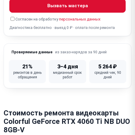
Вызвать мастера
Не работает разъём питания PCIe (6/8-pin, 12VHPWR
16-pin)
Согласен на обработку
персональных данных
Диагностика бесплатно · выезд 0 ₽ · оплата после ремонта
Неисправна VRM / фаза питания (нестабильность,
не включается)
Слетел / повреждён BIOS видеокарты (не
из заказ-нарядов за 90 дней
Проверяемые данные
включается, нет изображения)
Повреждён / деформирован радиатор / кулер (от
21%
3–4 дня
5 264 ₽
падения)
ремонтов в день
медианный срок
средний чек, 90
обращения
работ
дней
Физическое повреждение / сломан PCIe-разъём
(надлом платы)
Неисправна плата (GPU, VRM, VRAM — комплексный
отказ)
Стоимость ремонта видеокарты
Colorful GeForce RTX 4060 Ti NB DUO
8GB-V