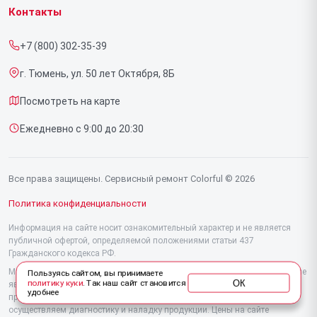
Ноутбуков
Контакты
Прайс-лист
Видеокарт
+7 (800) 302-35-39
Срочный ремонт
г. Тюмень, ул. 50 лет Октября, 8Б
Доставка и способы оплаты
Посмотреть на карте
Диагностика
Ежедневно с 9:00 до 20:30
Контакты
Все права защищены. Сервисный ремонт Colorful © 2026
Политика конфиденциальности
Информация на сайте носит ознакомительный характер и не является
публичной офертой, определяемой положениями статьи 437
Гражданского кодекса РФ.
Мы специализируемся на обслуживании и ремонте техники Colorful, но не
Пользуясь сайтом, вы принимаете
ОК
политику куки
. Так наш сайт становится
являемся их официальным представителем. Предоставляем
удобнее
профессиональные услуги после истечения гарантии, а также
осуществляем диагностику и наладку продукции. Цены на сайте