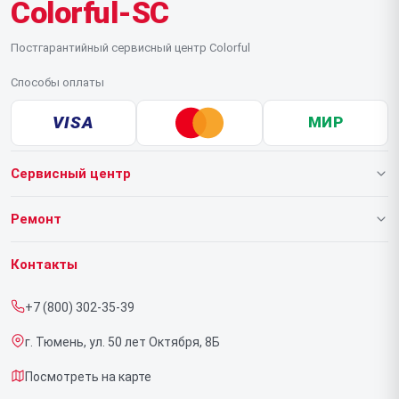
Colorful-SC
Постгарантийный сервисный центр Colorful
Способы оплаты
VISA
МИР
Сервисный центр
О нашем сервисе
Ремонт
Гарантия
Ноутбуков
Контакты
Прайс-лист
Видеокарт
+7 (800) 302-35-39
Срочный ремонт
г. Тюмень, ул. 50 лет Октября, 8Б
Доставка и способы оплаты
Посмотреть на карте
Диагностика